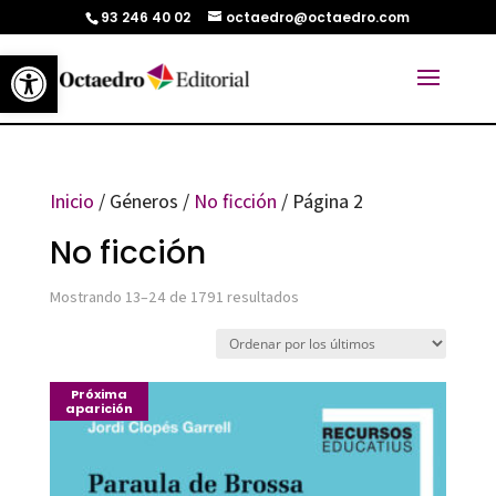
93 246 40 02
octaedro@octaedro.com
Abrir barra de herramientas
Inicio
/ Géneros /
No ficción
/ Página 2
No ficción
Ordenado
Mostrando 13–24 de 1791 resultados
por
los
Próxima
últimos
aparición