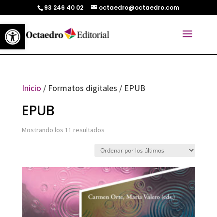
93 246 40 02
octaedro@octaedro.com
Abrir barra de herramientas
Inicio
/ Formatos digitales / EPUB
EPUB
Ordenado
Mostrando los 11 resultados
por
los
últimos