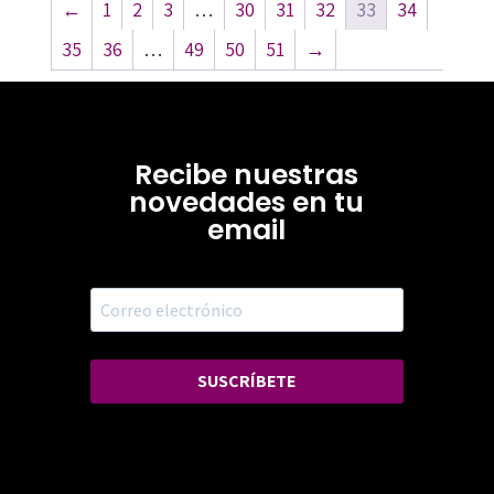
←
1
2
3
…
30
31
32
33
34
35
36
…
49
50
51
→
Recibe nuestras
novedades en tu
email
SUSCRÍBETE