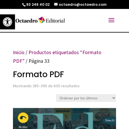
93 246 40 02
octaedro@octaedro.com
Abrir barra de herramientas
Inicio
/
Productos etiquetados “Formato
PDF”
/ Página 33
Formato PDF
Ordenado
Mostrando 385–396 de 605 resultados
por
los
últimos