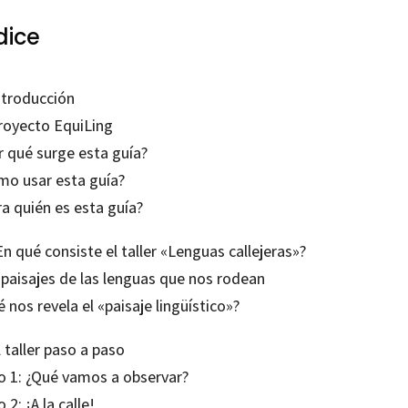
dice
ntroducción
proyecto EquiLing
r qué surge esta guía?
mo usar esta guía?
a quién es esta guía?
En qué consiste el taller «Lenguas callejeras»?
 paisajes de las lenguas que nos rodean
 nos revela el «paisaje lingüístico»?
l taller paso a paso
o 1: ¿Qué vamos a observar?
 2: ¡A la calle!