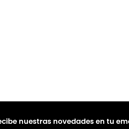
 Cárdenas Neira; Clara Molina; Luisa Martín Rojo
19900036
19900043
0
1
ecibe nuestras novedades en tu ema