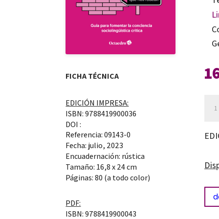
Li
C
G
1
FICHA TÉCNICA
Len
EDICIÓN IMPRESA:
ISBN: 9788419900036
call
DOI :
pais
Referencia: 09143-0
EDI
cole
Fecha: julio, 2023
Encuadernación: rústica
de
Dis
Tamaño: 16,8 x 24 cm
las
Páginas: 80 (a todo color)
len
d
PDF:
que
ISBN: 9788419900043
nos