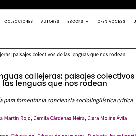
COLECCIONES
AUTORES
EBOOKS
OPEN ACCESS
U
jeras: paisajes colectivos de las lenguas que nos rodean
nguas callejeras: paisajes colectivos
 las lenguas que nos rodean
a para fomentar la conciencia sociolingüística crítica
sa Martín Rojo
,
Camila Cárdenas Neira
,
Clara Molina Ávila
ema:
Educación
,
Educación en valores
,
Filología
,
Investigaci