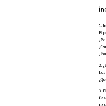
Ín
1. I
El 
¿Po
¿Có
¿Par
2. ¿
Los
¿Qué
3. E
Pas
Paso