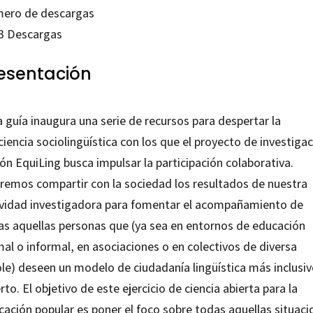
ero de descargas
ean
3
Descargas
tidad
esentación
 guía inaugura una serie de recursos para despertar la
iencia sociolingüística con los que el proyecto de investigac
ón EquiLing busca impulsar la participación colaborativa.
remos compartir con la sociedad los resultados de nuestra
ividad investigadora para fomentar el acompañamiento de
as aquellas personas que (ya sea en entornos de educación
al o informal, en asociaciones o en colectivos de diversa
ole) deseen un modelo de ciudadanía lingüística más inclusiv
rto. El objetivo de este ejercicio de ciencia abierta para la
cación popular es poner el foco sobre todas aquellas situaci