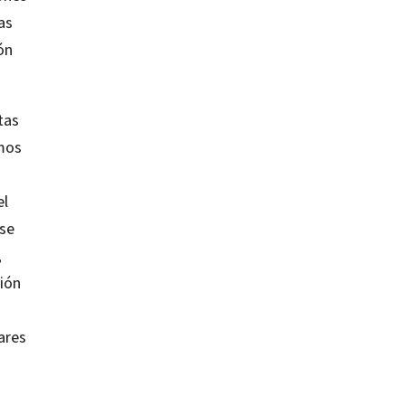
as
ón
tas
imos
el
 se
,
ción
ares