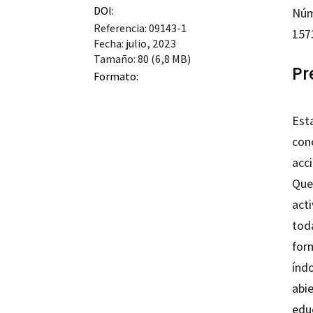
DOI:
Núm
rod
Referencia: 09143-1
157
can
Fecha: julio, 2023
Tamaño: 80 (6,8 MB)
Pr
Formato:
Esta
conc
acci
Que
act
tod
form
índ
abie
edu