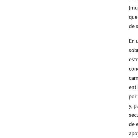
(mu
que 
de 
En u
sob
est
conc
camb
ent
por 
y, 
secu
de e
apoy