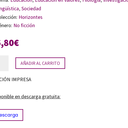
ngüística
,
Sociedad
olección:
Horizontes
énero:
No ficción
6,80
€
guas
AÑADIR AL CARRITO
ejeras:
ajes
CIÓN IMPRESA
ctivos
ponible en descarga gratuita:
guas
escarga