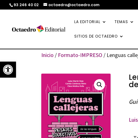
93 246 40 02
octaedro@octaedro.com
LA EDITORIAL
TEMAS
SITIOS DE OCTAEDRO
Inicio
/
Formato-IMPRESO
/ Lenguas calle
Abrir barra de herramientas
Le
de
Guí
Lui
T