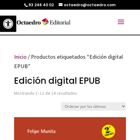
93 246 40 02
octaedro@octaedro.com
Abrir barra de herramientas
Inicio
/ Productos etiquetados “Edición digital
EPUB”
Edición digital EPUB
Ordenado
Mostrando 1–12 de 14 resultados
por
los
últimos