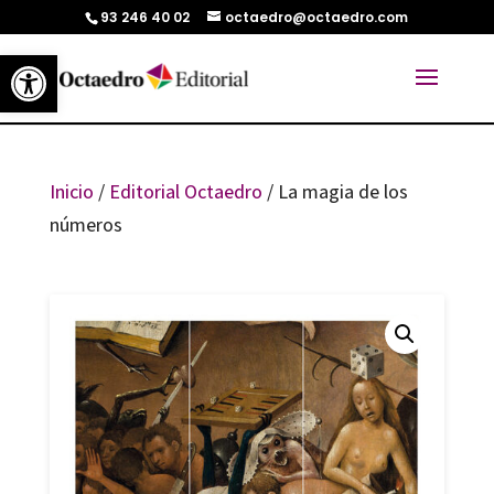
93 246 40 02
octaedro@octaedro.com
Abrir barra de herramientas
Inicio
/
Editorial Octaedro
/ La magia de los
números