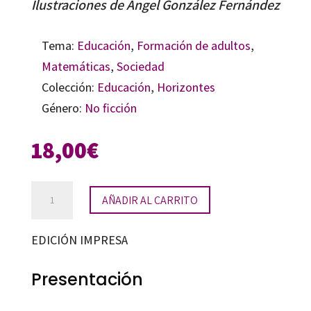
Ilustraciones de Ángel González Fernández
Tema:
Educación
,
Formación de adultos
,
Matemáticas
,
Sociedad
Colección:
Educación
,
Horizontes
Género:
No ficción
18,00
€
La
AÑADIR AL CARRITO
magia
de
EDICIÓN IMPRESA
los
números
Presentación
cantidad