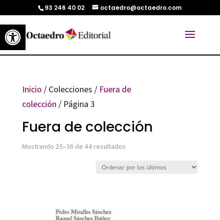
93 246 40 02
octaedro@octaedro.com
Abrir barra de herramientas
Inicio
/ Colecciones /
Fuera de
colección
/ Página 3
Fuera de colección
Ordenado
Mostrando 25–36 de 44 resultados
por
los
últimos