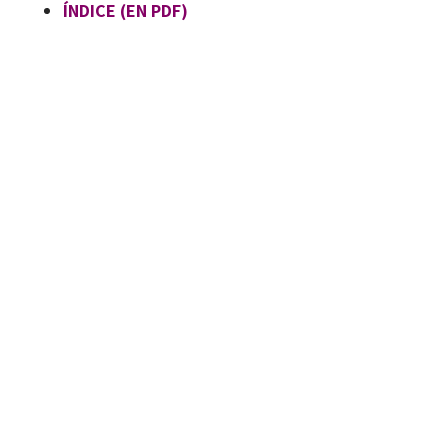
ÍNDICE (EN PDF)
Alejandro López-García, José Monteagudo-Fernández, María Carmen Sánchez-Fuster
9788410054110
90033-1