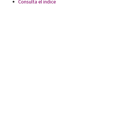
Consulta el índice
Caterina Martínez Martínez, Jordi M. Antolí Martínez, Josep Vicent Garcia Sebastià, Vicent Martines
9788410054349
90027-1