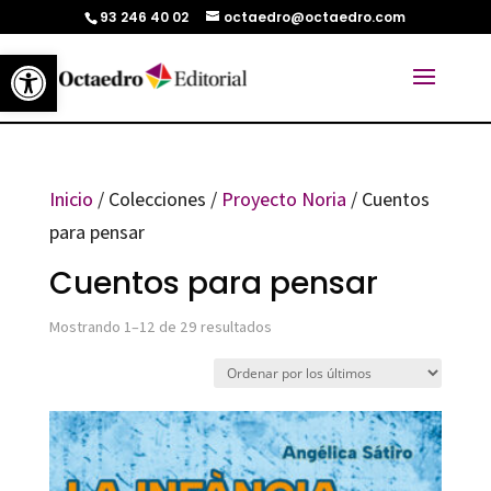
93 246 40 02
octaedro@octaedro.com
Abrir barra de herramientas
Inicio
/ Colecciones /
Proyecto Noria
/ Cuentos
para pensar
Cuentos para pensar
Ordenado
Mostrando 1–12 de 29 resultados
por
los
últimos