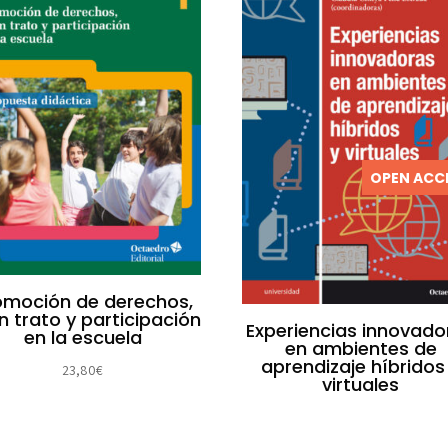
OPEN ACC
omoción de derechos,
n trato y participación
Experiencias innovado
en la escuela
en ambientes de
aprendizaje híbridos
23,80
€
virtuales