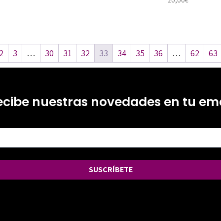
2
3
…
30
31
32
33
34
35
36
…
62
63
ecibe nuestras novedades en tu ema
SUSCRÍBETE