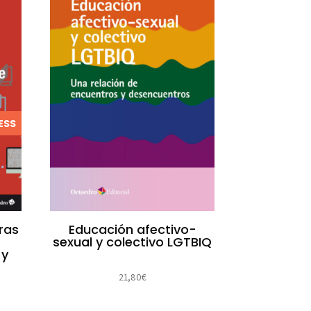
ESS
ras
Educación afectivo-
sexual y colectivo LGTBIQ
 y
21,80
€