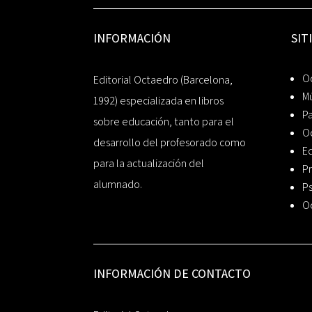
INFORMACIÓN
SIT
Oc
Editorial Octaedro (Barcelona,
Mú
1992) especializada en libros
P
sobre educación, tanto para el
O
desarrollo del profesorado como
Ed
para la actualización del
Pr
alumnado.
Ps
O
INFORMACIÓN DE CONTACTO