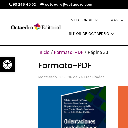
93 246 40 02
octaedro@octaedro.com
LA EDITORIAL
TEMAS
SITIOS DE OCTAEDRO
Inicio
/
Formato-PDF
/ Página 33
Abrir barra de herramientas
Formato-PDF
Ordenado
Mostrando 385–396 de 763 resultados
por
los
últimos