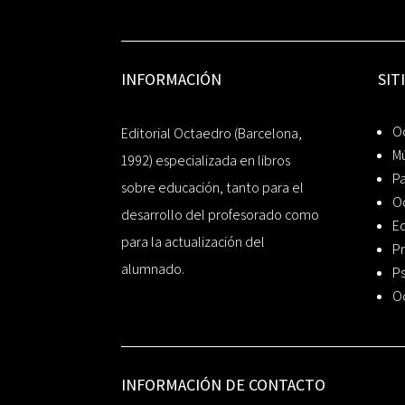
INFORMACIÓN
SIT
Oc
Editorial Octaedro (Barcelona,
Mú
1992) especializada en libros
P
sobre educación, tanto para el
O
desarrollo del profesorado como
Ed
para la actualización del
Pr
alumnado.
Ps
O
INFORMACIÓN DE CONTACTO