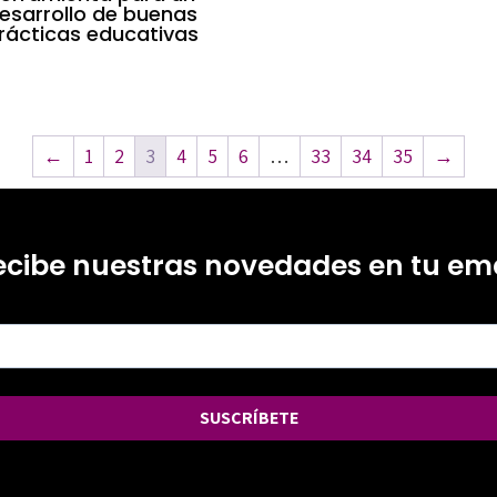
esarrollo de buenas
rácticas educativas
←
1
2
3
4
5
6
…
33
34
35
→
ecibe nuestras novedades en tu ema
SUSCRÍBETE