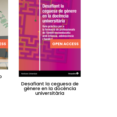
ESS
OPEN ACCESS
o
Desafiant la ceguesa de
gènere en la docència
universitària