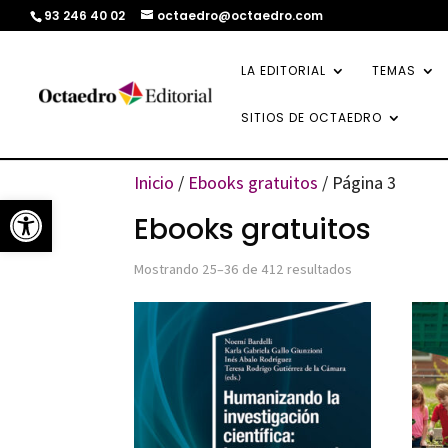
93 246 40 02
octaedro@octaedro.com
LA EDITORIAL
TEMAS
SITIOS DE OCTAEDRO
Inicio
/
Ebooks gratuitos
/ Página 3
Abrir barra de herramientas
Ebooks gratuitos
Ordenado
Mostrando 25–36 de 412 resultados
por
los
últimos