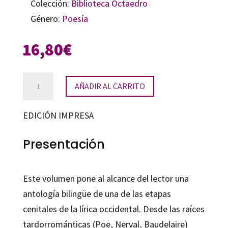
Colección:
Biblioteca Octaedro
Género:
Poesía
16,80
€
Poemas
AÑADIR AL CARRITO
esenciales
del
EDICIÓN IMPRESA
simbolismo
cantidad
Presentación
Este volumen pone al alcance del lector una
antología bilingüe de una de las etapas
cenitales de la lírica occidental. Desde las raíces
tardorrománticas (Poe, Nerval, Baudelaire)