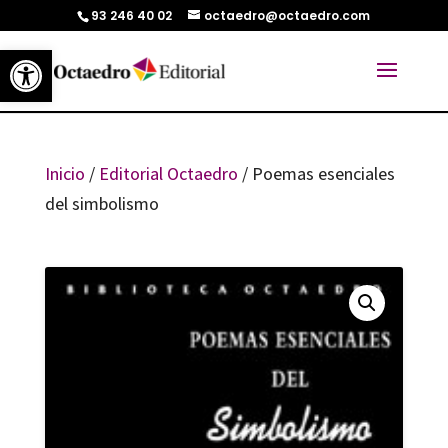
93 246 40 02
octaedro@octaedro.com
Abrir barra de herramientas
Inicio
/
Editorial Octaedro
/ Poemas esenciales
del simbolismo