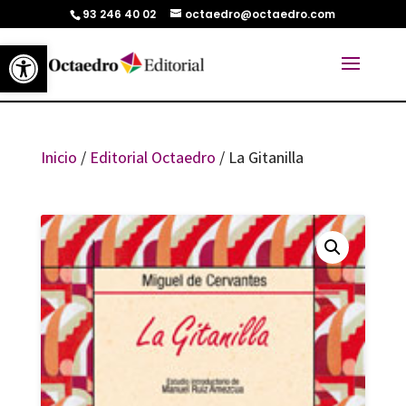
93 246 40 02
octaedro@octaedro.com
Abrir barra de herramientas
Inicio
/
Editorial Octaedro
/ La Gitanilla