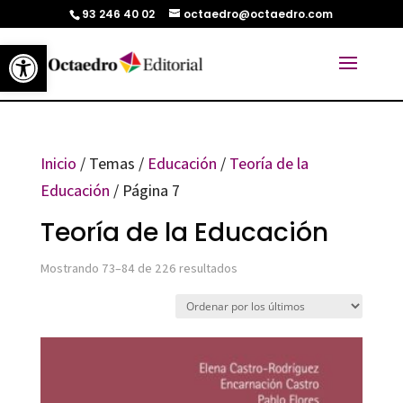
93 246 40 02
octaedro@octaedro.com
Abrir barra de herramientas
Inicio
/ Temas /
Educación
/
Teoría de la
Educación
/ Página 7
Teoría de la Educación
Ordenado
Mostrando 73–84 de 226 resultados
por
los
últimos