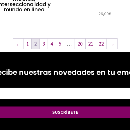
interseccionalidad y
mundo en línea
26,00
€
←
1
2
3
4
5
…
20
21
22
→
ecibe nuestras novedades en tu ema
SUSCRÍBETE