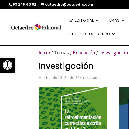
93 246 40 02
octaedro@octaedro.com
LA EDITORIAL
TEMAS
SITIOS DE OCTAEDRO
Inicio
/ Temas /
Educación
/
Investigación
Abrir barra de herramientas
Investigación
Ordenado
Mostrando 13–24 de 264 resultados
por
los
últimos