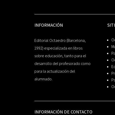
INFORMACIÓN
SIT
Oc
Editorial Octaedro (Barcelona,
Mú
1992) especializada en libros
P
sobre educación, tanto para el
O
desarrollo del profesorado como
Ed
para la actualización del
Pr
alumnado.
Ps
O
INFORMACIÓN DE CONTACTO