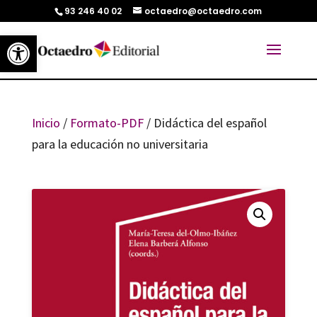
93 246 40 02
octaedro@octaedro.com
Abrir barra de herramientas
Inicio
/
Formato-PDF
/ Didáctica del español
para la educación no universitaria