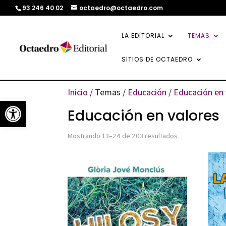
93 246 40 02
octaedro@octaedro.com
LA EDITORIAL
TEMAS
SITIOS DE OCTAEDRO
Inicio
/ Temas /
Educación
/
Educación en 
Abrir barra de herramientas
Educación en valores
Ordenado
Mostrando 13–24 de 203 resultados
por
los
últimos