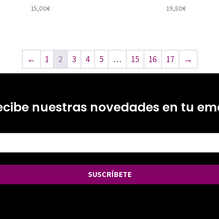
15,00
€
19,80
€
←
1
2
3
4
5
…
15
16
17
→
ecibe nuestras novedades en tu ema
SUSCRÍBETE