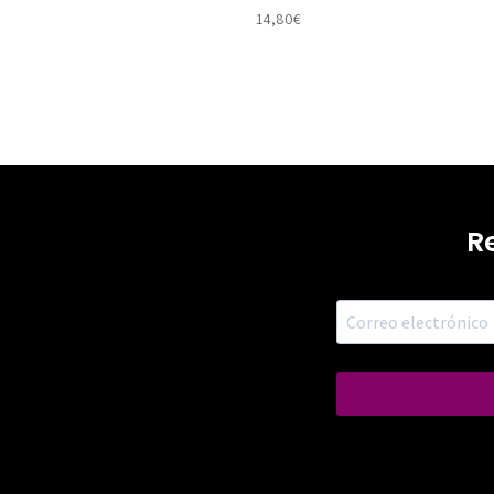
14,80
€
R