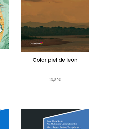
Color piel de león
13,80
€