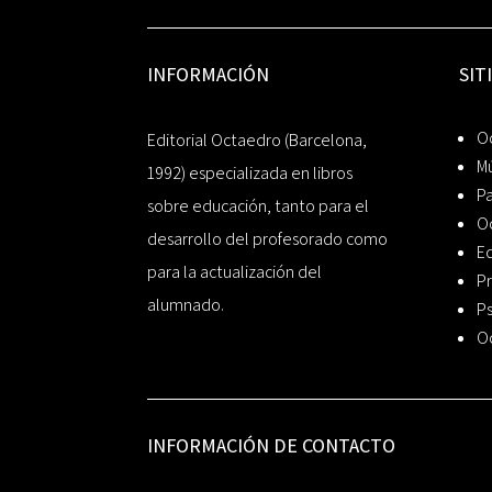
INFORMACIÓN
SIT
Oc
Editorial Octaedro (Barcelona,
Mú
1992) especializada en libros
P
sobre educación, tanto para el
O
desarrollo del profesorado como
Ed
para la actualización del
Pr
alumnado.
Ps
O
INFORMACIÓN DE CONTACTO