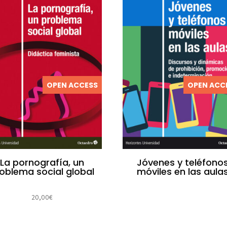
OPEN ACCESS
OPEN ACC
La pornografía, un
Jóvenes y teléfono
oblema social global
móviles en las aula
20,00
€