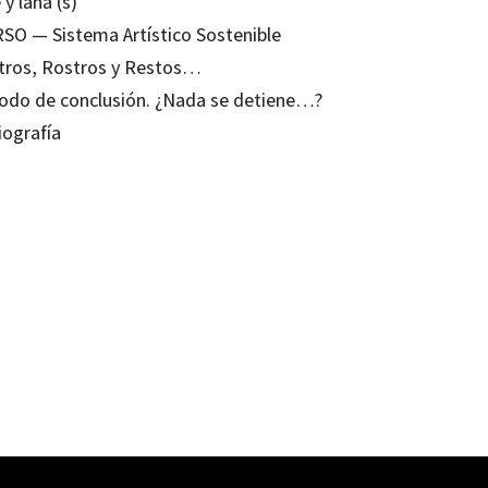
 y lana (s)
RSO — Sistema Artístico Sostenible
tros, Rostros y Restos…
odo de conclusión. ¿Nada se detiene…?
iografía
 Jové Monclús
10791893
0