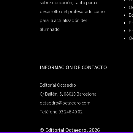
sobre educación, tanto para el
O
desarrollo del profesorado como
Ed
para la actualización del
Pr
alumnado.
Ps
O
INFORMACIÓN DE CONTACTO
Editorial Octaedro
C/ Bailén, 5, 08010 Barcelona
octaedro@octaedro.com
Teléfono 93 246 40 02
© Editorial Octaedro, 2026