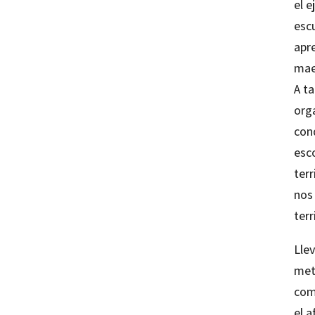
el e
esc
apre
maes
A t
orga
con
esco
terr
nos 
terr
Lle
met
com
el 