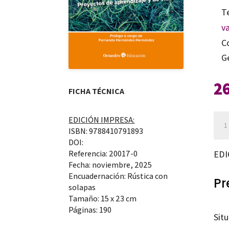
T
v
C
G
2
FICHA TÉCNICA
Hilo
EDICIÓN IMPRESA:
ISBN: 9788410791893
y
DOI:
art
Referencia: 20017-0
EDI
can
Fecha: noviembre, 2025
Encuadernación: Rústica con
Pr
solapas
Tamaño: 15 x 23 cm
Páginas: 190
Sit