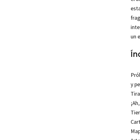
est
fra
int
un e
Ín
Pró
y p
Tira
¡Ah,
Tie
Car
Map