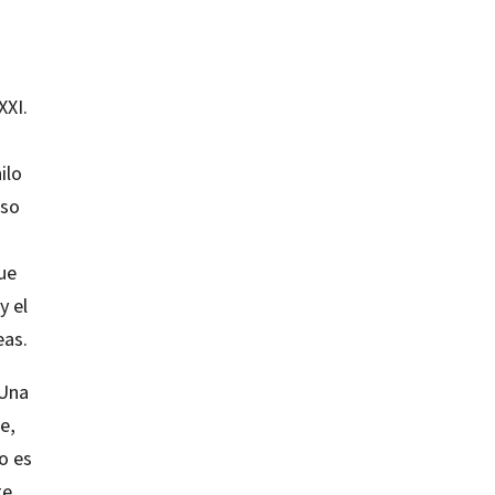
XXI.
ilo
rso
que
y el
eas.
 Una
e,
o es
te