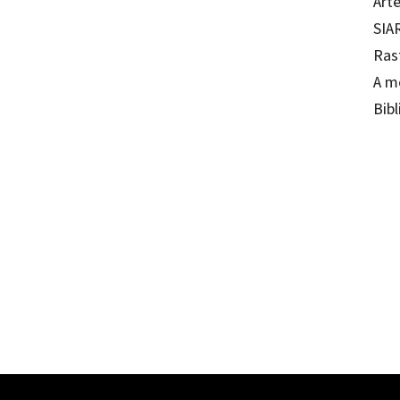
Arte
SIA
Ras
A m
Bibl
Glòria
97884
20017-