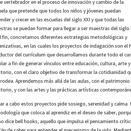
je vertebrador en el proceso de innovación y cambio de la
uela que pretende que todos los niños y jóvenes puedan
nder y crecer en las escuelas del siglo XXI y que todas las
tras se puedan formar para llegar a ser maestras del siglo 
al fin, concretamos diferentes estrategias metodológicas y
nizativas, en las cuales los proyectos de indagación son el h
ductor del currículum que desarrollamos durante todo el cu
lar a fin de generar vínculos entre educación, cultura, arte y
itorio, con el claro objetivo de transformar la cotidianidad 
rodea. Aprendemos más allá de las aulas, con el patrimonio 
itorio, y con las artes y las prácticas artísticas contemporán
var a cabo estos proyectos pide sosiego, serenidad y calma.
odología que coloca al aprendiz en el deseo de saber, porqu
o dice bell hooks, aquello que impulsa el pensamiento crític
afán de saber para entender el mecanismo de la vida. Median