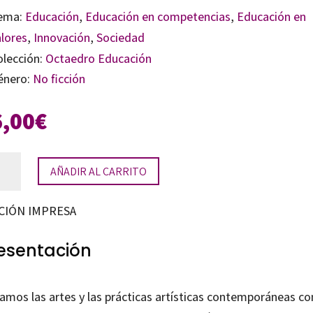
ema:
Educación
,
Educación en competencias
,
Educación en
alores
,
Innovación
,
Sociedad
olección:
Octaedro Educación
énero:
No ficción
6,00
€
s
AÑADIR AL CARRITO
es
CIÓN IMPRESA
tidad
esentación
uamos las artes y las prácticas artísticas contemporáneas c