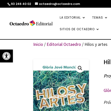
93 246 40 02
octaedro@octaedro.com
LA EDITORIAL
TEMAS
SITIOS DE OCTAEDRO
Inicio
/
Editorial Octaedro
/ Hilos y artes
Abrir barra de herramientas
Hi
Pro
Glò
Pró