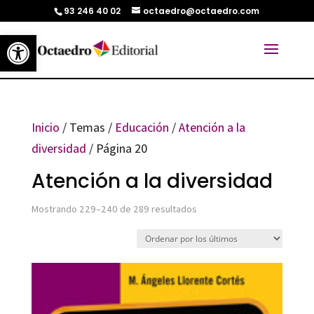
93 246 40 02
octaedro@octaedro.com
Abrir barra de herramientas
Inicio
/ Temas /
Educación
/
Atención a la
diversidad
/ Página 20
Atención a la diversidad
Ordenado
Mostrando 229–240 de 289 resultados
por
los
últimos