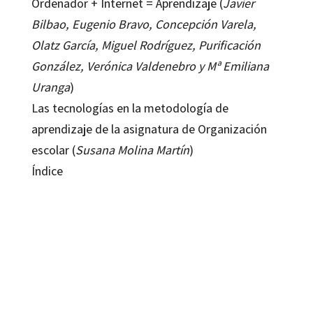
Ordenador + Internet = Aprendizaje (
Javier
Bilbao, Eugenio Bravo, Concepción Varela,
Olatz García, Miguel Rodríguez, Purificación
González, Verónica Valdenebro y Mª Emiliana
Uranga
)
Las tecnologías en la metodología de
aprendizaje de la asignatura de Organización
escolar (
Susana Molina Martín
)
Índice
María Esther del Moral Pérez; Raquel Rodríguez González
9788480639552
9788499210810
16034-0
16034-1