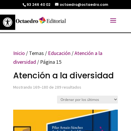
93 246 40 02
octaedro@octaedro.com
Abrir barra de herramientas
Inicio
/ Temas /
Educación
/
Atención a la
diversidad
/ Página 15
Atención a la diversidad
Ordenado
Mostrando 169–180 de 289 resultados
por
los
últimos