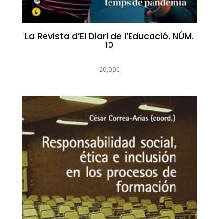
La Revista d’El Diari de l’Educació. NÚM.
10
20,00
€