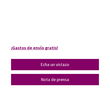
Antonio José Moreno Guerrero; Inmaculada Aznar Díaz; M. Pilar Cáceres-
Reche; Santiago Alonso García
9788418348518
16247-1
¡Gastos de envío gratis!
Echa un vistazo
Nota de prensa