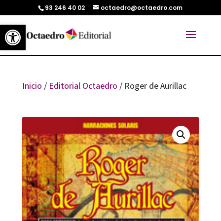
93 246 40 02
octaedro@octaedro.com
Abrir barra de herramientas
Inicio
/
Editorial Octaedro
/ Roger de Aurillac