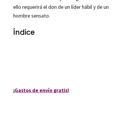
ello requerirá el don de un líder hábil y de un
hombre sensato.
Índice
Josep Joan Centelles i Serra; Pere Roig i Plans; Sílvia Aymerich i Lemos
9788499210988
12113-0
¡Gastos de envío gratis!