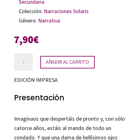
Secundaria
Colección:
Narraciones Solaris
Género:
Narrativa
7,90
€
Roger
AÑADIR AL CARRITO
de
Aurillac
EDICIÓN IMPRESA
cantidad
Presentación
Imaginaos que despertáis de pronto y, con sólo
catorce años, estáis al mando de todo un
condado. Y que una dama de bellísimos ojos