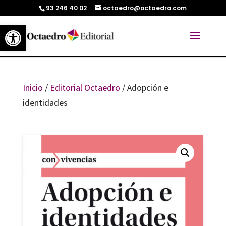
93 246 40 02
octaedro@octaedro.com
Abrir barra de herramientas
Inicio
/
Editorial Octaedro
/ Adopción e
identidades