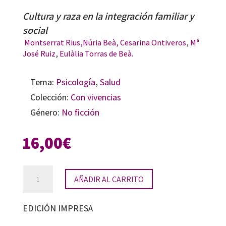
Cultura y raza en la integración familiar y
social
Montserrat Rius
,
Núria Beà
, Cesarina Ontiveros
,
Mª
José Ruiz
,
Eulàlia Torras de Beà.
Tema:
Psicología
,
Salud
Colección:
Con vivencias
Género:
No ficción
16,00
€
Adopción
AÑADIR AL CARRITO
e
identidades
EDICIÓN IMPRESA
cantidad