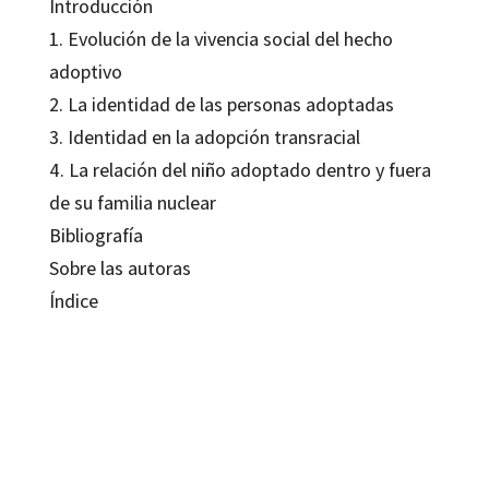
Introducción
1. Evolución de la vivencia social del hecho
adoptivo
2. La identidad de las personas adoptadas
3. Identidad en la adopción transracial
4. La relación del niño adoptado dentro y fuera
de su familia nuclear
Bibliografía
Sobre las autoras
Índice
A. Ferrández; A. Malajovich; Cesarina Ontiveros
9788499212371
9788499215075
9788499215068