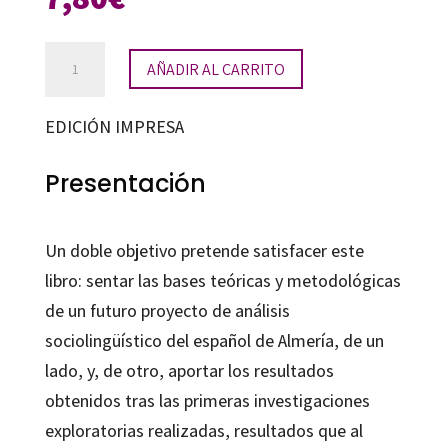
Patrones
AÑADIR AL CARRITO
sociolingüísticos
del
EDICIÓN IMPRESA
español
de
Presentación
Almería
cantidad
Un doble objetivo pretende satisfacer este
libro: sentar las bases teóricas y metodológicas
de un futuro proyecto de análisis
sociolingüístico del español de Almería, de un
lado, y, de otro, aportar los resultados
obtenidos tras las primeras investigaciones
exploratorias realizadas, resultados que al