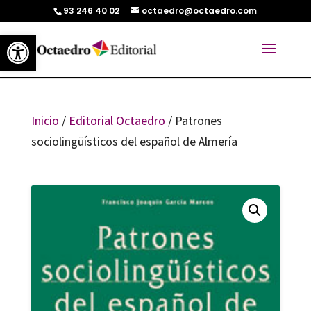
93 246 40 02
octaedro@octaedro.com
Abrir barra de herramientas
Inicio
/
Editorial Octaedro
/ Patrones
sociolingüísticos del español de Almería