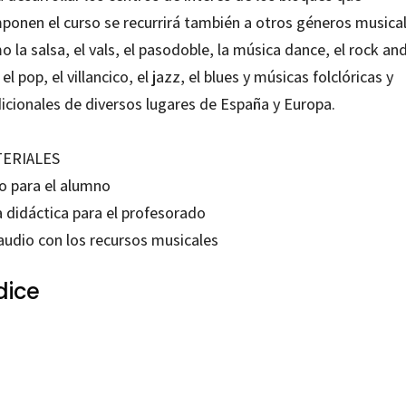
ponen el curso se recurrirá también a otros géneros musica
 la salsa, el vals, el pasodoble, la música dance, el rock an
, el pop, el villancico, el jazz, el blues y músicas folclóricas y
dicionales de diversos lugares de España y Europa.
ERIALES
ro para el alumno
a didáctica para el profesorado
audio con los recursos musicales
dice
o Cremades Begines; Calixto Sánchez Marín; José Antonio Rodríguez Muñoz; Manuel Herrera Roda
94325069