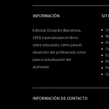
INFORMACIÓN
SIT
Oc
Editorial Octaedro (Barcelona,
Mú
1992) especializada en libros
P
sobre educación, tanto para el
O
desarrollo del profesorado como
Ed
para la actualización del
Pr
alumnado.
Ps
O
INFORMACIÓN DE CONTACTO