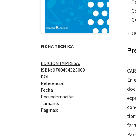
T
C
G
EDI
FICHA TÉCNICA
Pr
EDICIÓN IMPRESA:
ISBN: 9788494325069
CAR
DOI:
En 
Referencia:
doc
Fecha:
Encuadernación:
expr
Tamaño:
con
Páginas:
tiem
farr
Para