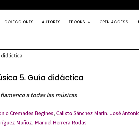
COLECCIONES
AUTORES
EBOOKS
OPEN ACCESS
U
 didáctica
sica 5. Guía didáctica
 flamenco a todas las músicas
onio Cremades Begines
,
Calixto Sánchez Marín
,
José Antoni
ríguez Muñoz
,
Manuel Herrera Rodas