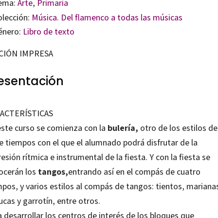
ema:
Arte
,
Primaria
olección:
Música. Del flamenco a todas las músicas
énero:
Libro de texto
CIÓN IMPRESA
esentación
ACTERÍSTICAS
este curso se comienza con la
bulería,
otro de los estilos de
e tiempos con el que el alumnado podrá disfrutar de la
esión rítmica e instrumental de la fiesta. Y con la fiesta se
ocerán los
tangos,
entrando así en el compás de cuatro
pos, y varios estilos al compás de tangos: tientos, mariana
ucas y garrotín, entre otros.
 desarrollar los centros de interés de los bloques que