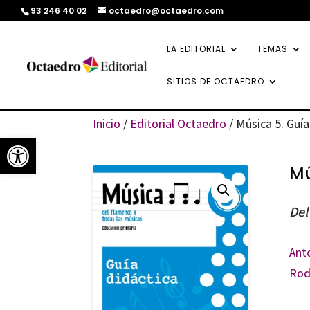
93 246 40 02
octaedro@octaedro.com
LA EDITORIAL
TEMAS
SITIOS DE OCTAEDRO
Inicio
/
Editorial Octaedro
/ Música 5. Guía
Abrir barra de herramientas
Mú
Del
Ant
Rod