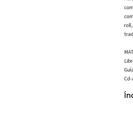
com
como
roll
tra
MAT
Lib
Guí
Cd-
Ín
Antoni
97884