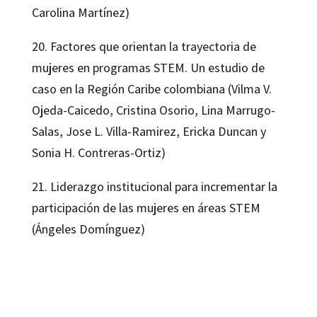
Carolina Martínez)
20. Factores que orientan la trayectoria de
mujeres en programas STEM. Un estudio de
caso en la Región Caribe colombiana (Vilma V.
Ojeda-Caicedo, Cristina Osorio, Lina Marrugo-
Salas, Jose L. Villa-Ramirez, Ericka Duncan y
Sonia H. Contreras-Ortiz)
21. Liderazgo institucional para incrementar la
participación de las mujeres en áreas STEM
(Ángeles Domínguez)
Alicia García Holgado; Ángeles Domínguez Cuenca; Francisco José García-Peñalvo; Genaro Zavala Enríquez; Hugo Alarcón
9788419690104