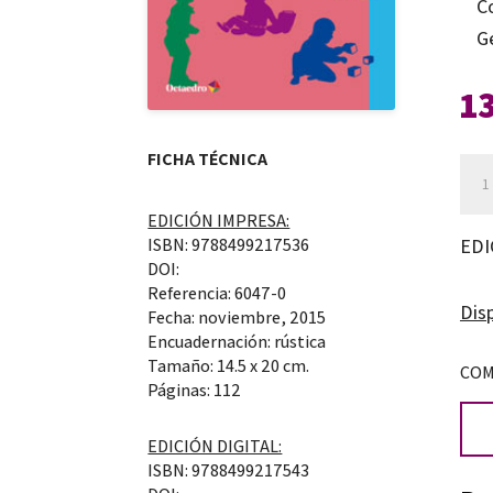
C
G
1
FICHA TÉCNICA
Ser
niñ
EDICIÓN IMPRESA:
can
ISBN: 9788499217536
EDI
DOI:
Referencia: 6047-0
Disp
Fecha: noviembre, 2015
Encuadernación: rústica
Tamaño: 14.5 x 20 cm.
COM
Páginas: 112
EDICIÓN DIGITAL:
ISBN: 9788499217543