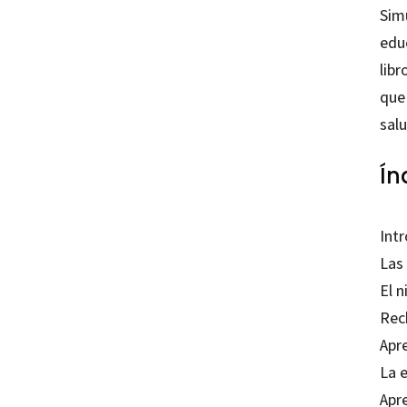
Sim
educ
libr
que 
salu
Ín
Int
Las
El 
Rec
Apr
La 
Apr