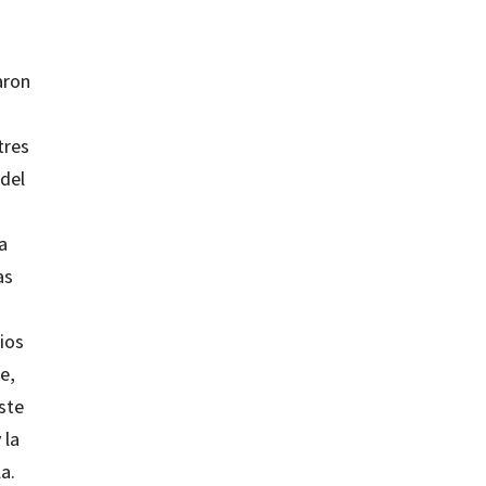
aron
tres
 del
a
as
ios
e,
ste
 la
a.