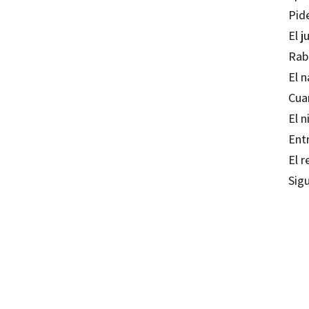
Pid
El j
Rab
El 
Cua
El 
Ent
El 
Sigu
Eulàli
97884
97884
6047-0