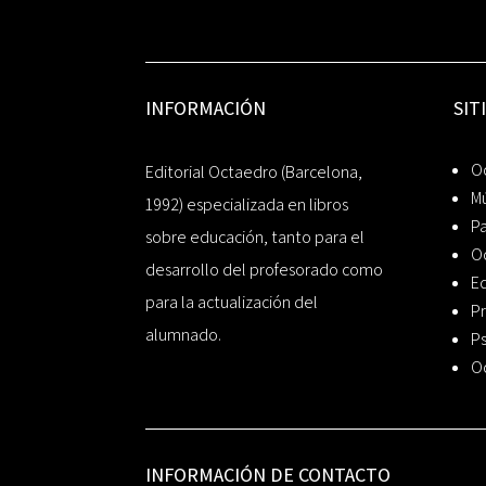
INFORMACIÓN
SIT
Oc
Editorial Octaedro (Barcelona,
Mú
1992) especializada en libros
P
sobre educación, tanto para el
O
desarrollo del profesorado como
Ed
para la actualización del
Pr
alumnado.
Ps
O
INFORMACIÓN DE CONTACTO