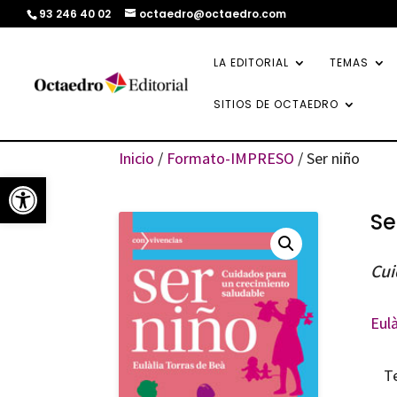
93 246 40 02
octaedro@octaedro.com
LA EDITORIAL
TEMAS
SITIOS DE OCTAEDRO
Inicio
/
Formato-IMPRESO
/ Ser niño
Abrir barra de herramientas
Se
Cui
Eul
T