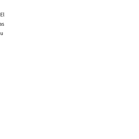
El
as
su