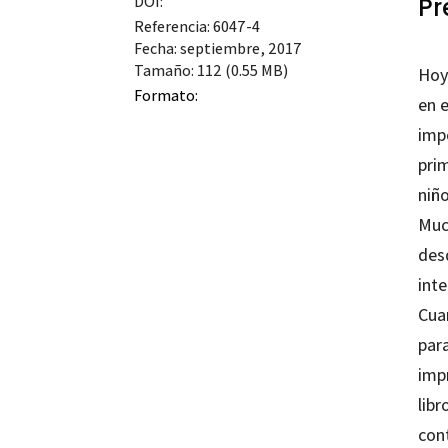
DOI:
Pr
Referencia: 6047-4
Fecha: septiembre, 2017
Tamaño: 112 (0.55 MB)
Hoy 
Formato:
en e
impo
pri
niño
Muc
desd
int
Cua
par
imp
libr
cont