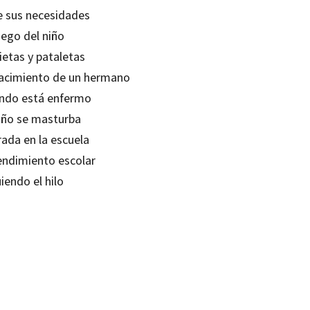
e sus necesidades
uego del niño
ietas y pataletas
nacimiento de un hermano
ndo está enfermo
niño se masturba
rada en la escuela
rendimiento escolar
iendo el hilo
a Torras de Beà
99217536
99217543