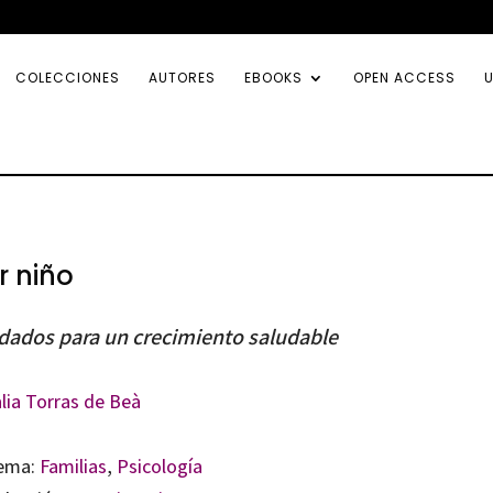
COLECCIONES
AUTORES
EBOOKS
OPEN ACCESS
U
r niño
dados para un crecimiento saludable
àlia Torras de Beà
ema:
Familias
,
Psicología