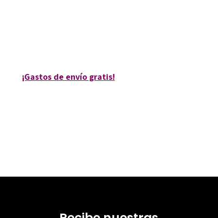
9788499218038
10567-0
10567-1
¡Gastos de envío gratis!
Recibe nuestras