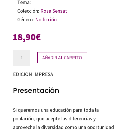
Tema:
Colección:
Rosa Sensat
Género:
No ficción
18,90
€
La
AÑADIR AL CARRITO
realización
de
EDICIÓN IMPRESA
trabajos
de
Presentación
investigación
cantidad
Si queremos una educación para toda la
población, que acepte las diferencias y
aproveche la diversidad como una oportunidad