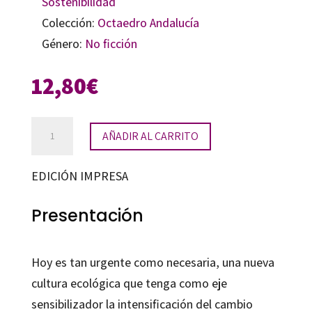
Sostenibilidad
Colección:
Octaedro Andalucía
Género:
No ficción
12,80
€
Juegos
AÑADIR AL CARRITO
y
actividades
EDICIÓN IMPRESA
cultura
ambiental
Presentación
cantidad
Hoy es tan urgente como necesaria, una nueva
cultura ecológica que tenga como eje
sensibilizador la intensificación del cambio