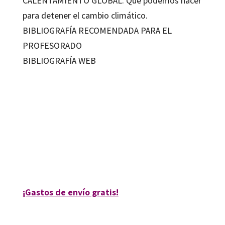
CALENTAMIENTO GLOBAL. Qué podemos hacer
para detener el cambio climático.
BIBLIOGRAFÍA RECOMENDADA PARA EL
PROFESORADO
BIBLIOGRAFÍA WEB
Francisco Javier Sánchez Sánchez-Cañete
9788495345448
9788495345615
70021-0
70021-1
¡Gastos de envío gratis!