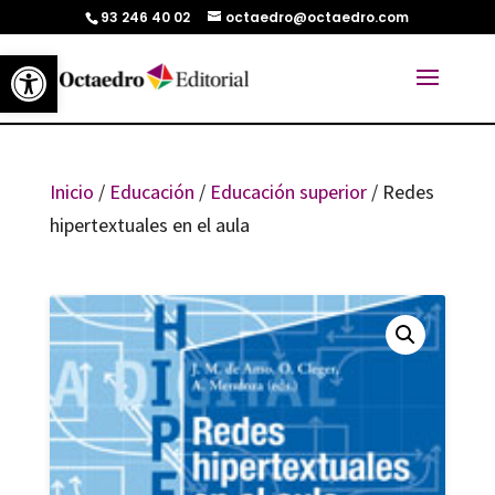
93 246 40 02
octaedro@octaedro.com
Abrir barra de herramientas
Inicio
/
Educación
/
Educación superior
/ Redes
hipertextuales en el aula