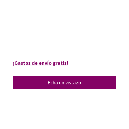
Antonio Mendoza Fillola; Jose M. de Amo Sánchez-Fortún; Osvaldo Cleger
9788499215167
9788499216966
16066-0
16066-1
¡Gastos de envío gratis!
Echa un vistazo