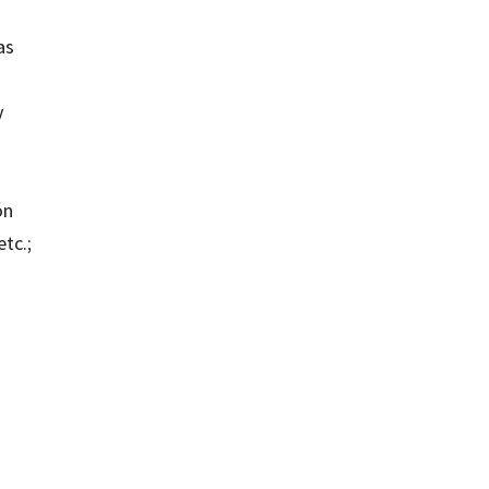
as
y
ón
etc.;