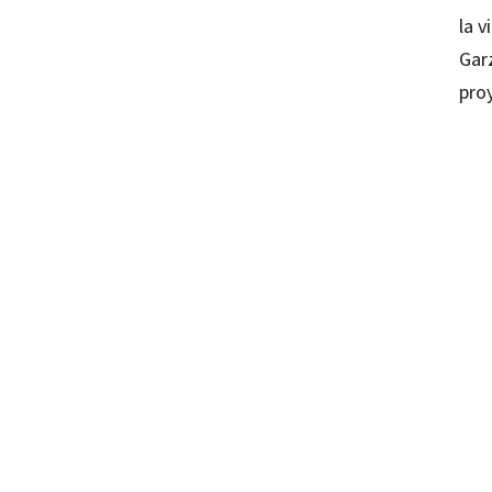
la v
Gar
pro
Lourde
97884
97884
16092
16092