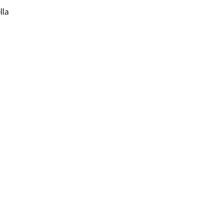
lla
: