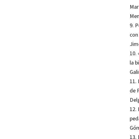
Mar
Men
9. 
con
Jim
10.
la 
Gal
11. 
de 
Del
12. 
ped
Góm
13.