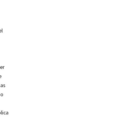
el
cer
e
ias
mo
lica