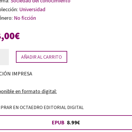
ema:
Sociedad del conocimiento
olección:
Universidad
énero:
No ficción
8,00
€
riencias
AÑADIR AL CARRITO
ractivas
CIÓN IMPRESA
idad
entada
onible en formato digital:
PRAR EN OCTAEDRO EDITORIAL DIGITAL
as
EPUB
8.99€
tidad