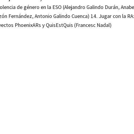
iolencia de género en la ESO (Alejandro Galindo Durán, Anabe
zón Fernández, Antonio Galindo Cuenca) 14. Jugar con la RA
yectos PhoenixARs y QuisEstQuis (Francesc Nadal)
s Villalustre Martínez
99218670
99218687
-0
-4