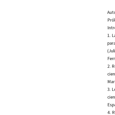
Aut
Pró
Int
1. 
para
(Ju
Fer
2. 
cien
Mar
3. L
cie
Esp
4. 