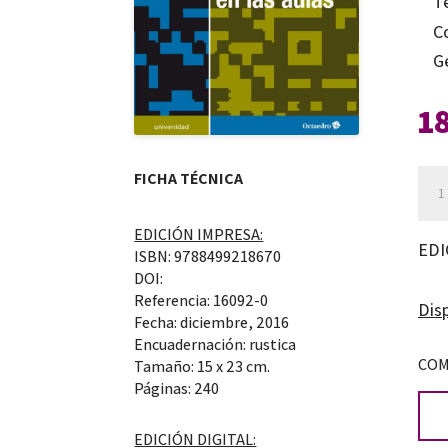
T
C
G
1
Expe
FICHA TÉCNICA
inte
EDICIÓN IMPRESA:
con
EDI
ISBN: 9788499218670
real
DOI:
aum
Referencia: 16092-0
Disp
Fecha: diciembre, 2016
en
Encuadernación: rustica
las
COM
Tamaño: 15 x 23 cm.
aul
Páginas: 240
can
EDICIÓN DIGITAL: