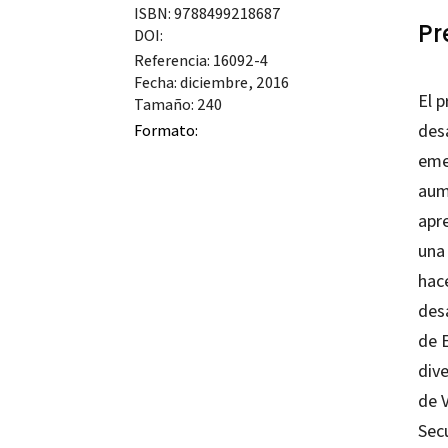
ISBN: 9788499218687
Pr
DOI:
Referencia: 16092-4
Fecha: diciembre, 2016
El p
Tamaño: 240
des
Formato:
emer
aum
apre
una 
hac
des
de 
dive
de V
Sec