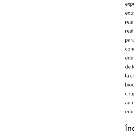
exp
ext
rel
rea
par
cono
educ
de l
la c
bio
ciru
aum
educ
Ín