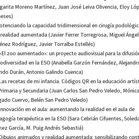
garita Moreno Martínez, Juan José Leiva Olivencia, Eloy Ló
eses)
Potenciando la capacidad tridimensional en cirugía podológi
 realidad aumentada (Javier Ferrer Torregrosa, Miguel Ángel
énez Rodríguez, Javier Torralba Estellés)
 «El zoo aumentado»: un proyecto audiovisual para la difusió
biodiversidad en la ESO (Anabella Garzón Fernández, Alejandr
indo Durán, Antonio Galindo Cuenca)
Las recetas de mi infancia. Códigos QR en la educación artís
Primaria y Secundaria (Juan Carlos San Pedro Veledo, Mónic
gado Cuervo, Belén San Pedro Veledo)
Innovación en el aula: aumentando la realidad en el aula de
agogía terapéutica en la ESO (Sara Cebrián Cifuentes, Soled
ez García, M. Puig Andrés Sebastiá)
 Dibujos animados y realidad aumentada: sensibilizando con