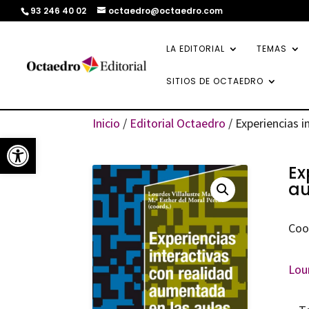
93 246 40 02
octaedro@octaedro.com
LA EDITORIAL
TEMAS
SITIOS DE OCTAEDRO
Inicio
/
Editorial Octaedro
/ Experiencias i
Abrir barra de herramientas
Ex
au
Coo
Lour