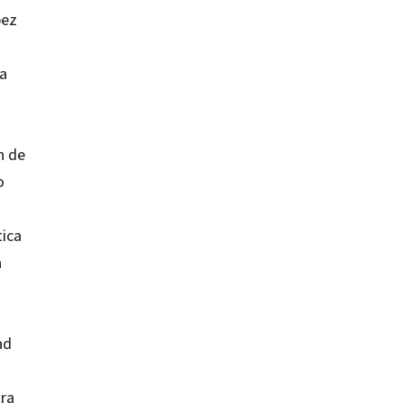
pez
ca
n de
o
tica
a
ad
tra