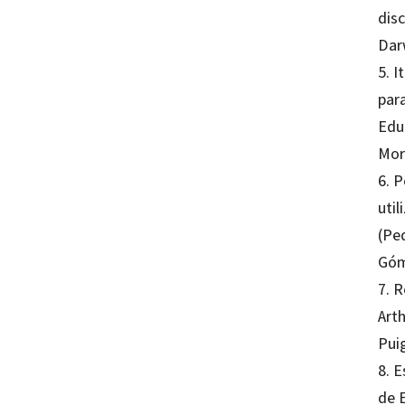
disc
Darw
5. I
para
Educ
Mor
6. 
uti
(Pe
Góm
7. 
Art
Pui
8. 
de 