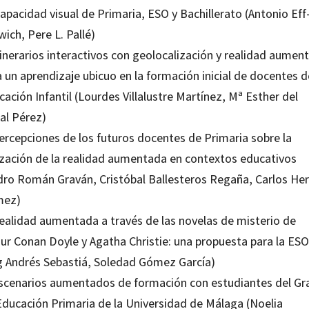
apacidad visual de Primaria, ESO y Bachillerato (Antonio Eff
ich, Pere L. Pallé)
tinerarios interactivos con geolocalización y realidad aumen
 un aprendizaje ubicuo en la formación inicial de docentes d
ación Infantil (Lourdes Villalustre Martínez, Mª Esther del
al Pérez)
Percepciones de los futuros docentes de Primaria sobre la
lización de la realidad aumentada en contextos educativos
dro Román Graván, Cristóbal Ballesteros Regaña, Carlos He
ez)
Realidad aumentada a través de las novelas de misterio de
hur Conan Doyle y Agatha Christie: una propuesta para la ESO
g Andrés Sebastiá, Soledad Gómez García)
Escenarios aumentados de formación con estudiantes del G
Educación Primaria de la Universidad de Málaga (Noelia