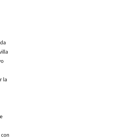
ada
illa
yo
 la
ue
 con