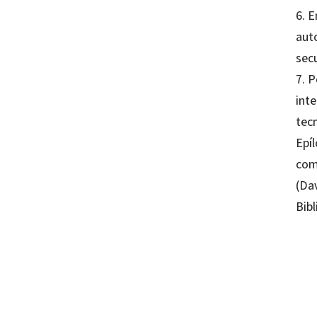
6. E
auto
secu
7. P
inte
tec
Epíl
comp
(Da
Bibl