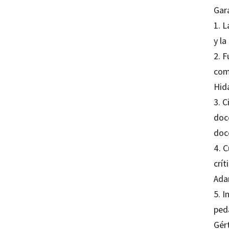
Gar
1. 
y la
2. 
comp
Hid
3. C
doce
doc
4. 
crít
Ada
5. I
ped
Gért