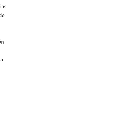
ias
 de
ón
la