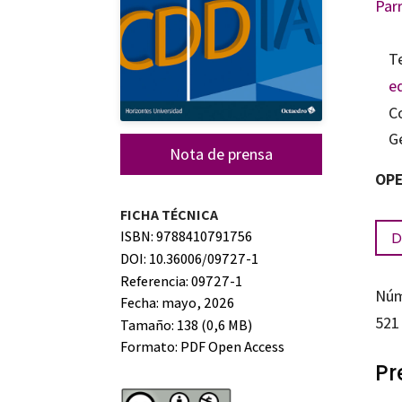
Par
T
e
C
G
Nota de prensa
OPE
FICHA TÉCNICA
D
ISBN: 9788410791756
DOI: 10.36006/09727-1
Referencia: 09727-1
Núm
Fecha: mayo, 2026
521
Tamaño: 138 (0,6 MB)
Formato:
PDF Open Access
Pr