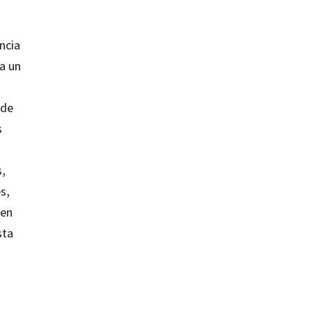
ncia
ya un
 de
s
s,
s,
 en
sta