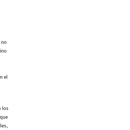
, no
ino
n el
 los
 que
les,