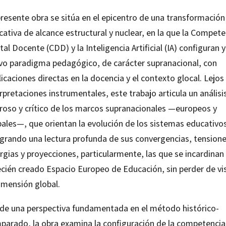
presente obra se sitúa en el epicentro de una transformación
ativa de alcance estructural y nuclear, en la que la Compete
tal Docente (CDD) y la Inteligencia Artificial (IA) configuran 
vo paradigma pedagógico, de carácter supranacional, con
icaciones directas en la docencia y el contexto glocal. Lejos
rpretaciones instrumentales, este trabajo articula un análisi
uroso y crítico de los marcos supranacionales —europeos y
bales—, que orientan la evolución de los sistemas educativo
egrando una lectura profunda de sus convergencias, tensione
rgias y proyecciones, particularmente, las que se incardinan
recién creado Espacio Europeo de Educación, sin perder de vi
imensión global.
de una perspectiva fundamentada en el método histórico-
parado, la obra examina la configuración de la competencia