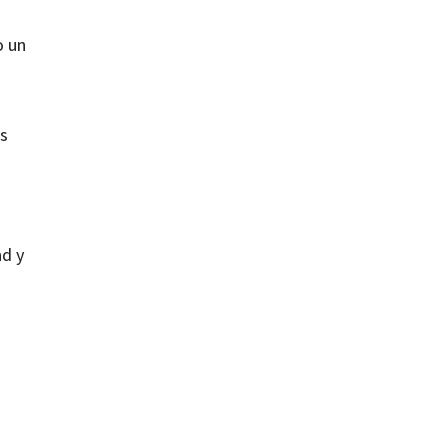
o un
es
ad y