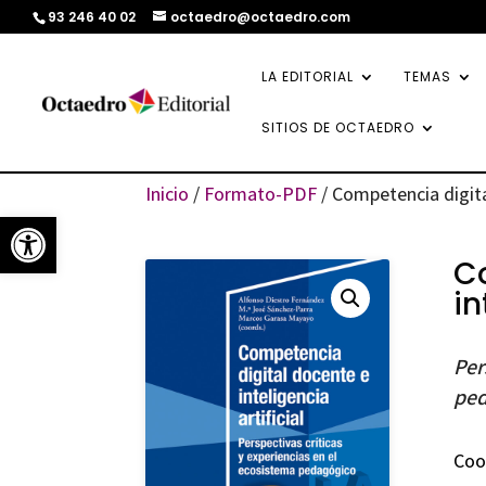
93 246 40 02
octaedro@octaedro.com
LA EDITORIAL
TEMAS
SITIOS DE OCTAEDRO
Inicio
/
Formato-PDF
/ Competencia digital
Abrir barra de herramientas
C
in
Per
ped
Coo