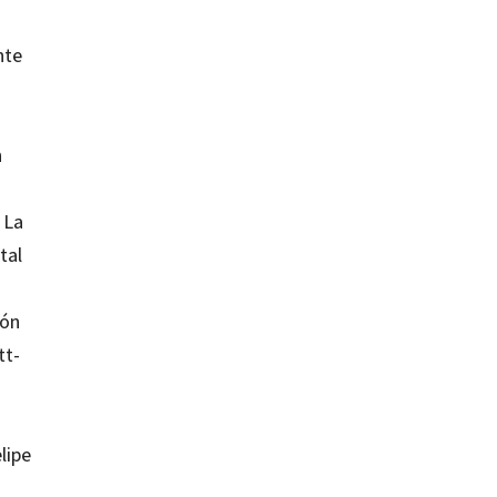
nte
n
 La
tal
ión
tt-
lipe