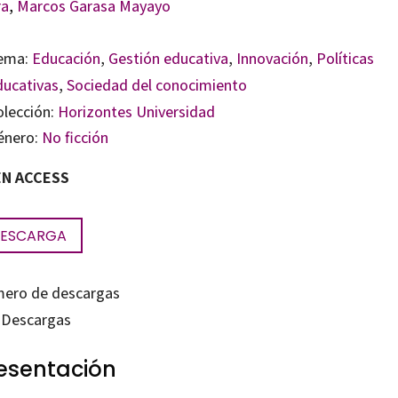
ra
,
Marcos Garasa Mayayo
ema:
Educación
,
Gestión educativa
,
Innovación
,
Políticas
ducativas
,
Sociedad del conocimiento
olección:
Horizontes Universidad
énero:
No ficción
N ACCESS
ESCARGA
ero de descargas
Descargas
esentación