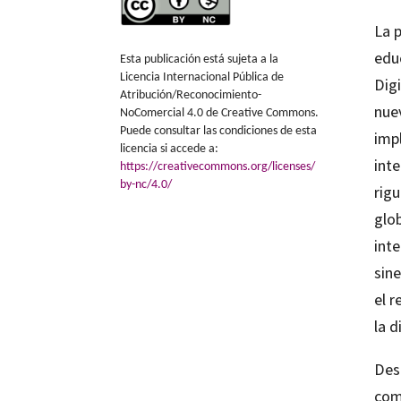
La 
educ
Esta publicación está sujeta a la
Licencia Internacional Pública de
Digi
Atribución/Reconocimiento-
nue
NoComercial 4.0 de Creative Commons.
Puede consultar las condiciones de esta
impl
licencia si accede a:
inte
https://creativecommons.org/licenses/
by-nc/4.0/
rig
glo
int
sine
el 
la d
Des
com