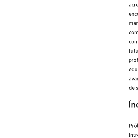
acr
enc
mar
com
con
fut
pro
edu
ava
de 
Ín
Pró
Int