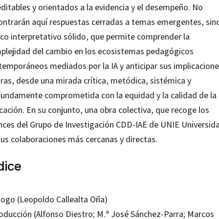
editables y orientados a la evidencia y el desempeño. No
ontrarán aquí respuestas cerradas a temas emergentes, sin
co interpretativo sólido, que permite comprender la
plejidad del cambio en los ecosistemas pedagógicos
temporáneos mediados por la IA y anticipar sus implicacion
uras, desde una mirada crítica, metódica, sistémica y
fundamente comprometida con la equidad y la calidad de la
cación. En su conjunto, una obra colectiva, que recoge los
nces del Grupo de Investigación CDD-IAE de UNIE Universid
sus colaboraciones más cercanas y directas.
dice
logo (Leopoldo Callealta Oña)
roducción (Alfonso Diestro; M.ª José Sánchez-Parra; Marcos