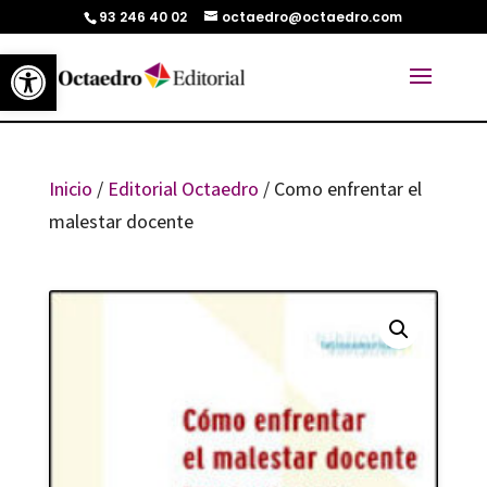
93 246 40 02
octaedro@octaedro.com
Abrir barra de herramientas
Inicio
/
Editorial Octaedro
/ Como enfrentar el
malestar docente