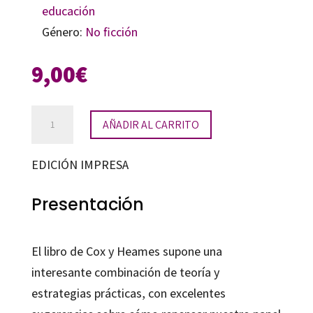
educación
Género:
No ficción
9,00
€
Como
AÑADIR AL CARRITO
enfrentar
el
EDICIÓN IMPRESA
malestar
docente
Presentación
cantidad
El libro de Cox y Heames supone una
interesante combinación de teoría y
estrategias prácticas, con excelentes