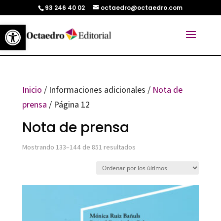
93 246 40 02
octaedro@octaedro.com
Abrir barra de herramientas
Inicio
/ Informaciones adicionales /
Nota de
prensa
/ Página 12
Nota de prensa
Ordenado
Mostrando 133–144 de 851 resultados
por
los
últimos