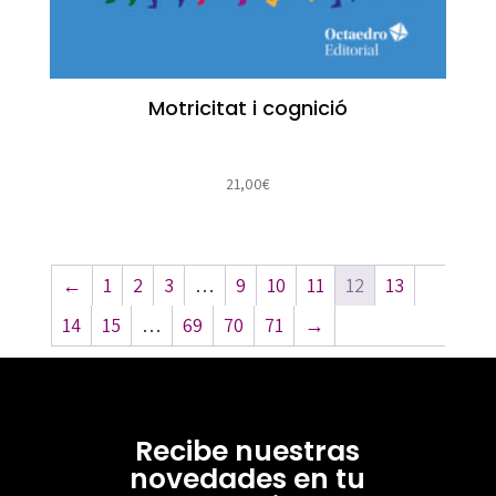
Motricitat i cognició
21,00
€
←
1
2
3
…
9
10
11
12
13
14
15
…
69
70
71
→
Recibe nuestras
novedades en tu