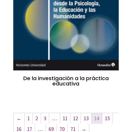
De la investigación a la práctica
educativa
←
1
2
3
…
11
12
13
14
15
16
17
…
69
70
71
→