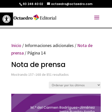
93 246 40 02
octaedro@octaedro.com
Abrir barra de herramientas
Inicio
/ Informaciones adicionales /
Nota de
prensa
/ Página 14
Nota de prensa
Ordenado
Mostrando 157–168 de 851 resultados
por
los
últimos