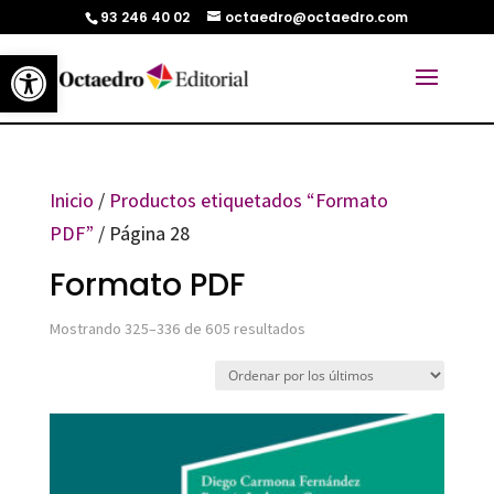
93 246 40 02
octaedro@octaedro.com
Abrir barra de herramientas
Inicio
/
Productos etiquetados “Formato
PDF”
/ Página 28
Formato PDF
Ordenado
Mostrando 325–336 de 605 resultados
por
los
últimos