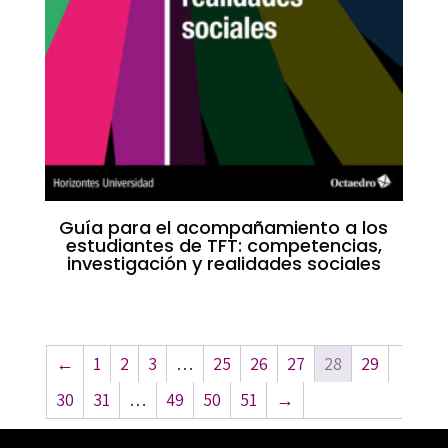
Guía para el acompañamiento a los
estudiantes de TFT: competencias,
investigación y realidades sociales
←
1
2
3
…
25
26
27
28
29
30
31
…
49
50
51
→