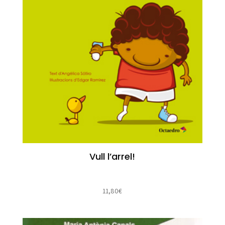
Vull l’arrel!
11,80
€