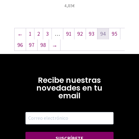
4,85
€
←
1
2
3
…
91
92
93
94
95
96
97
98
→
Recibe nuestras
novedades en tu
email
SUSCRÍBETE