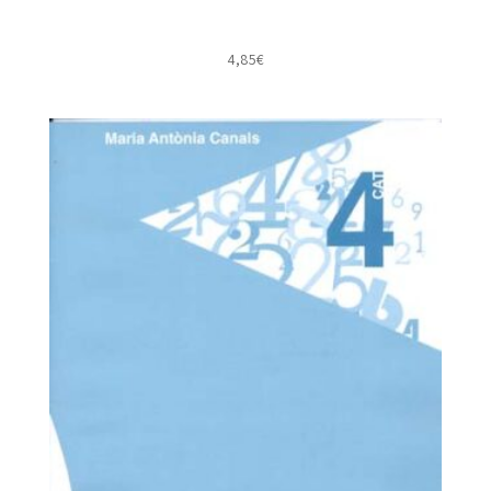
4,85
€