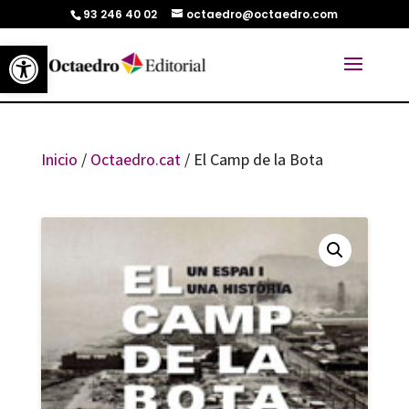
93 246 40 02
octaedro@octaedro.com
Abrir barra de herramientas
Inicio
/
Octaedro.cat
/ El Camp de la Bota