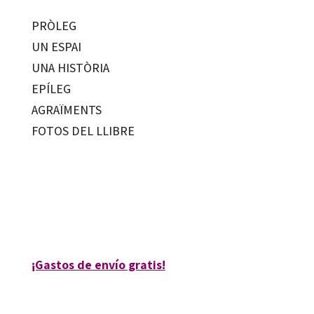
PRÒLEG
UN ESPAI
UNA HISTÒRIA
EPÍLEG
AGRAÏMENTS
FOTOS DEL LLIBRE
Josep Maria Monferrer i Celades
9788499212470
80135-0
¡Gastos de envío gratis!