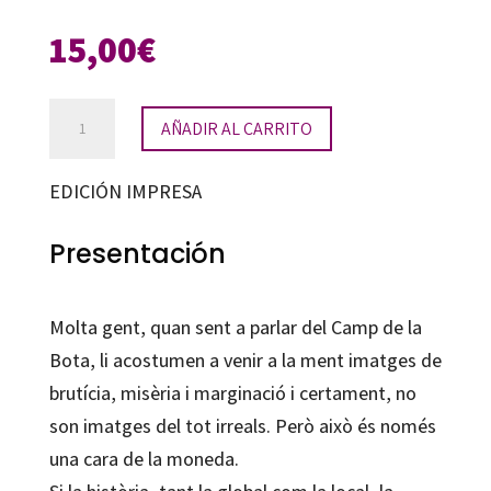
15,00
€
El
AÑADIR AL CARRITO
Camp
de
EDICIÓN IMPRESA
la
Bota
Presentación
cantidad
Molta gent, quan sent a parlar del Camp de la
Bota, li acostumen a venir a la ment imatges de
brutícia, misèria i marginació i certament, no
son imatges del tot irreals. Però això és només
una cara de la moneda.