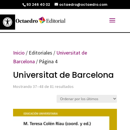
93 246 40 02
octaedro@octaedro.com
Abrir barra de herramientas
Inicio
/ Editoriales /
Universitat de
Barcelona
/ Página 4
Universitat de Barcelona
Ordenado
Mostrando 37–48 de 81 resultados
por
los
últimos