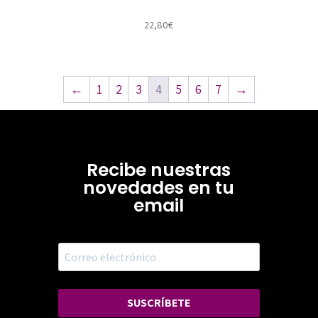
22,80
€
←
1
2
3
4
5
6
7
→
Recibe nuestras
novedades en tu
email
SUSCRÍBETE