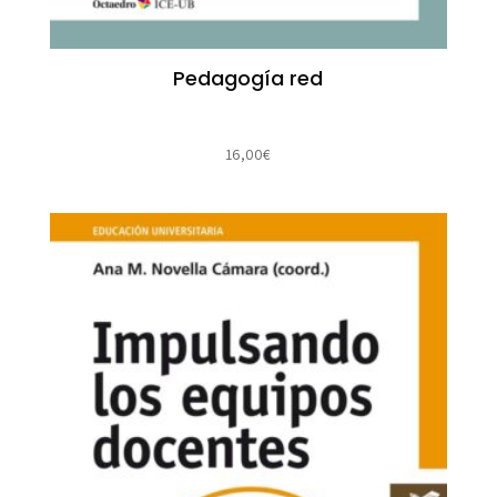
Pedagogía red
16,00
€