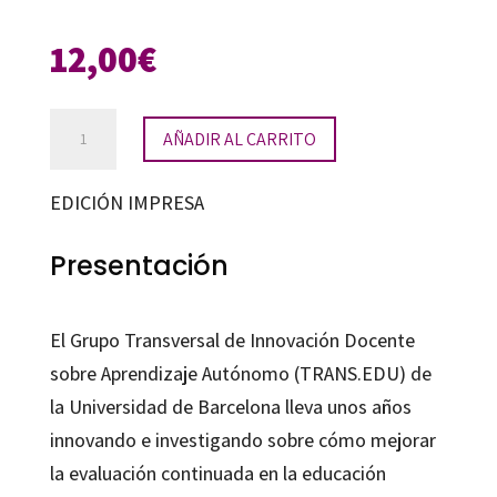
12,00
€
Experiencias
AÑADIR AL CARRITO
de
evaluación
EDICIÓN IMPRESA
continuada
en
Presentación
la
Universidad
El Grupo Transversal de Innovación Docente
cantidad
sobre Aprendizaje Autónomo (TRANS.EDU) de
la Universidad de Barcelona lleva unos años
innovando e investigando sobre cómo mejorar
la evaluación continuada en la educación