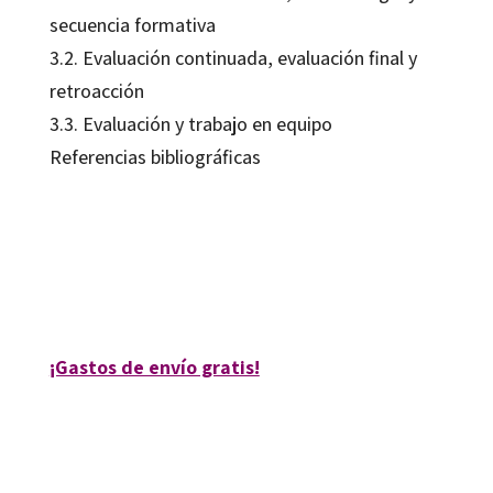
secuencia formativa
3.2. Evaluación continuada, evaluación final y
retroacción
3.3. Evaluación y trabajo en equipo
Referencias bibliográficas
Artur Parcerisa Aran; Grupo TRANS.EDU
9788499216751
10194-0
¡Gastos de envío gratis!