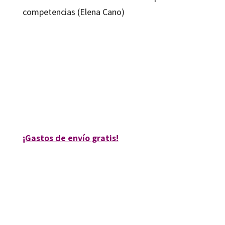
competencias (Elena Cano)
Elena Cano García; Maite Fernández-Ferrer
9788499218274
9788499218281
10197-0
10197-4
¡Gastos de envío gratis!