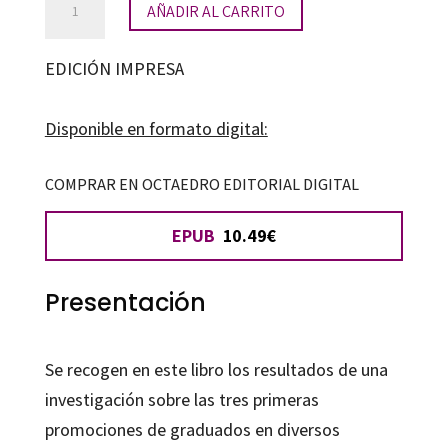
AÑADIR AL CARRITO
por
competencias:
EDICIÓN IMPRESA
la
perspectiva
Disponible en formato digital:
de
las
COMPRAR EN OCTAEDRO EDITORIAL DIGITAL
primeras
EPUB
10.49€
promociones
de
graduados
Presentación
en
el
Se recogen en este libro los resultados de una
EEES
investigación sobre las tres primeras
cantidad
promociones de graduados en diversos