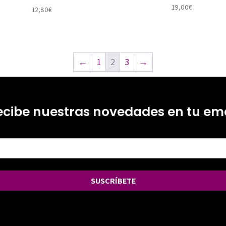
19,00
€
12,80
€
←
1
2
3
→
ecibe nuestras novedades en tu ema
SUSCRÍBETE