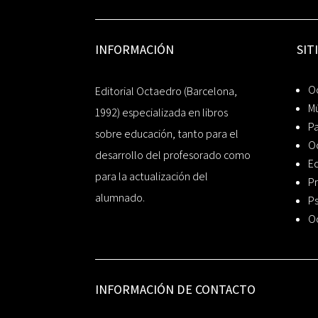
INFORMACIÓN
SIT
Oc
Editorial Octaedro (Barcelona,
Mú
1992) especializada en libros
P
sobre educación, tanto para el
O
desarrollo del profesorado como
Ed
para la actualización del
Pr
alumnado.
Ps
O
INFORMACIÓN DE CONTACTO