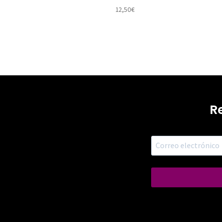
12,50
€
R