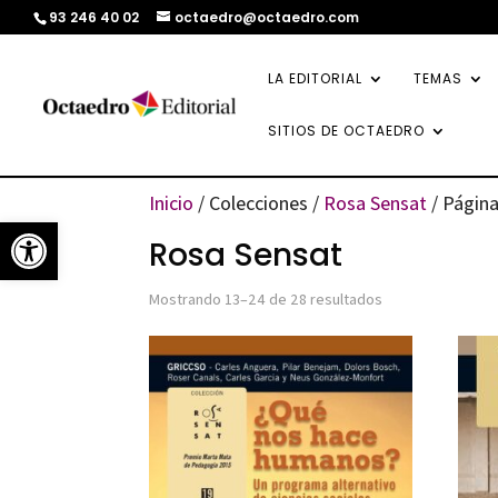
93 246 40 02
octaedro@octaedro.com
LA EDITORIAL
TEMAS
SITIOS DE OCTAEDRO
Inicio
/ Colecciones /
Rosa Sensat
/ Página
Abrir barra de herramientas
Rosa Sensat
Ordenado
Mostrando 13–24 de 28 resultados
por
los
últimos