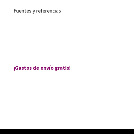
Fuentes y referencias
Ramon Breu Pañella
9788499215365
10565-0
¡Gastos de envío gratis!