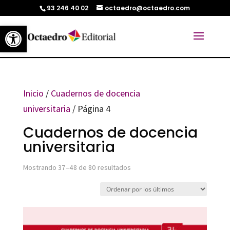
93 246 40 02
octaedro@octaedro.com
Abrir barra de herramientas
Inicio
/
Cuadernos de docencia
universitaria
/ Página 4
Cuadernos de docencia
universitaria
Ordenado
Mostrando 37–48 de 80 resultados
por
los
últimos