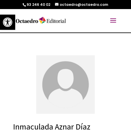
93 246 40 02
octaedro@octaedro.com
Abrir barra de herramientas
Inmaculada Aznar Díaz