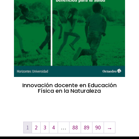
Innovación docente en Educación
Física en la Naturaleza
1
2
3
4
…
88
89
90
→