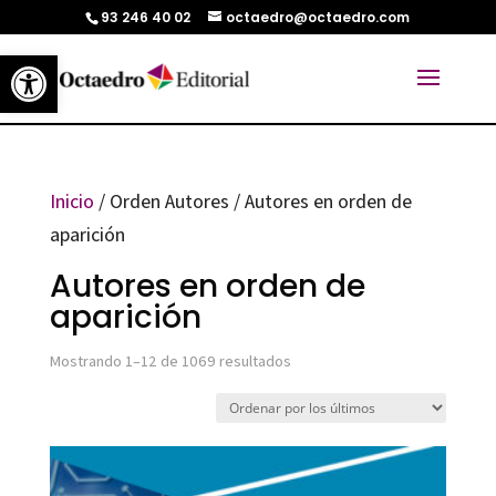
93 246 40 02
octaedro@octaedro.com
Abrir barra de herramientas
Inicio
/ Orden Autores / Autores en orden de
aparición
Autores en orden de
aparición
Ordenado
Mostrando 1–12 de 1069 resultados
por
los
últimos