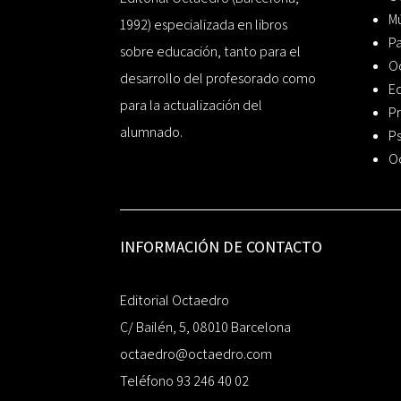
Mú
1992) especializada en libros
P
sobre educación, tanto para el
O
desarrollo del profesorado como
Ed
para la actualización del
Pr
alumnado.
Ps
O
INFORMACIÓN DE CONTACTO
Editorial Octaedro
C/ Bailén, 5, 08010 Barcelona
octaedro@octaedro.com
Teléfono 93 246 40 02