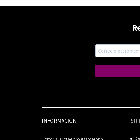
R
INFORMACIÓN
SIT
Oc
Editorial Octaedro (Barcelona,