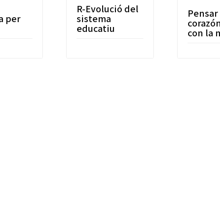
a
R-Evolució del
Pensar 
a per
sistema
corazón
educatiu
con la