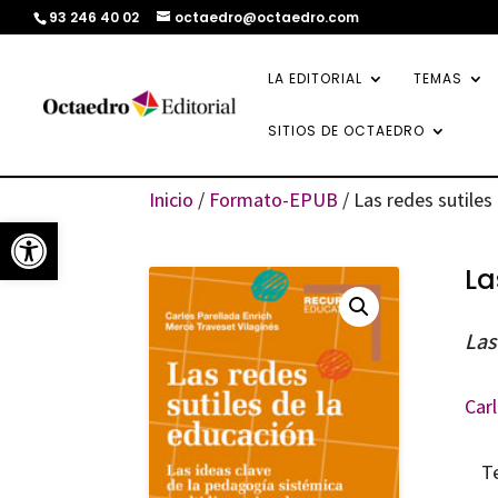
93 246 40 02
octaedro@octaedro.com
LA EDITORIAL
TEMAS
SITIOS DE OCTAEDRO
Inicio
/
Formato-EPUB
/ Las redes sutiles
Abrir barra de herramientas
La
Las
Carl
T