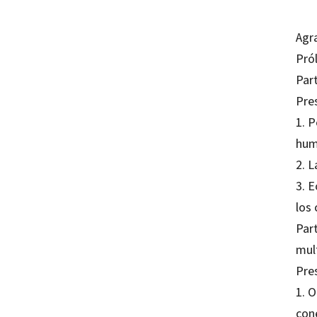
Agr
Pró
Part
Pre
1. 
hum
2. 
3. 
los
Par
mul
Pre
1. O
con