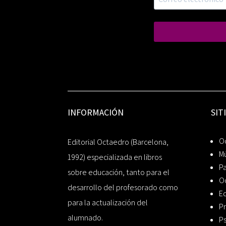
INFORMACIÓN
SIT
Oc
Editorial Octaedro (Barcelona,
Mú
1992) especializada en libros
P
sobre educación, tanto para el
O
desarrollo del profesorado como
Ed
para la actualización del
Pr
alumnado.
Ps