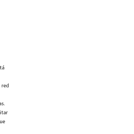
stá
 red
as.
itar
que