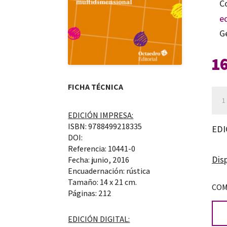
C
e
G
1
FICHA TÉCNICA
Las
red
EDICIÓN IMPRESA:
suti
ISBN: 9788499218335
EDI
DOI:
de
Referencia: 10441-0
la
Disp
Fecha: junio, 2016
edu
Encuadernación: rústica
Tamaño: 14 x 21 cm.
can
COM
Páginas: 212
EDICIÓN DIGITAL: