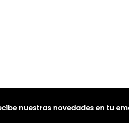
99218335
99218342
0
4
ecibe nuestras novedades en tu ema