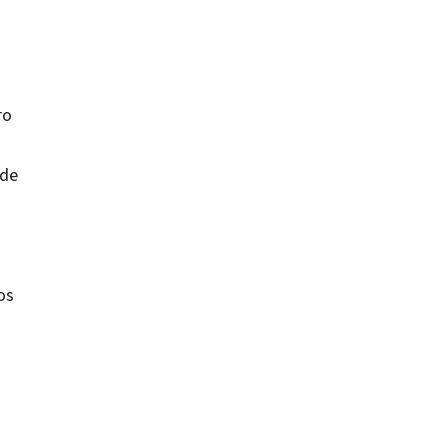
ro
 de
os