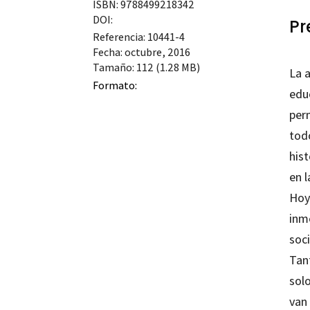
ISBN: 9788499218342
DOI:
Pr
Referencia: 10441-4
Fecha: octubre, 2016
Tamaño: 112 (1.28 MB)
La a
Formato:
edu
per
todo
hist
en 
Hoy
inm
soci
Tant
sol
van 