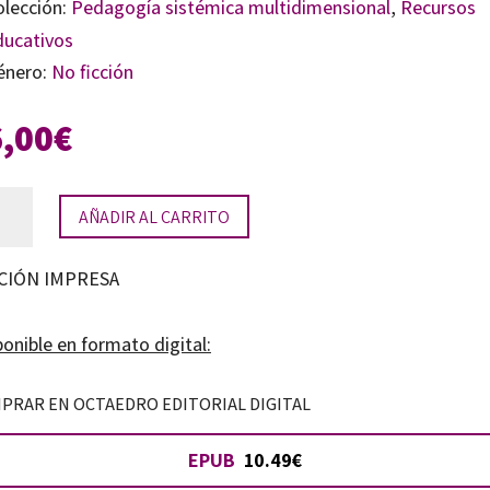
olección:
Pedagogía sistémica multidimensional
,
Recursos
ducativos
énero:
No ficción
6,00
€
AÑADIR AL CARRITO
es
les
CIÓN IMPRESA
onible en formato digital:
cación
tidad
PRAR EN OCTAEDRO EDITORIAL DIGITAL
EPUB
10.49€