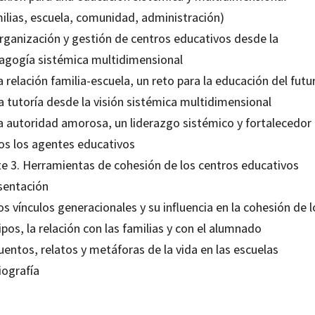
milias, escuela, comunidad, administración)
Organización y gestión de centros educativos desde la
agogía sistémica multidimensional
a relación familia-escuela, un reto para la educación del futu
a tutoría desde la visión sistémica multidimensional
La autoridad amorosa, un liderazgo sistémico y fortalecedor
os los agentes educativos
te 3. Herramientas de cohesión de los centros educativos
sentación
os vínculos generacionales y su influencia en la cohesión de l
pos, la relación con las familias y con el alumnado
uentos, relatos y metáforas de la vida en las escuelas
iografía
 Parellada Enrich; Mercè Traveset Vilaginés