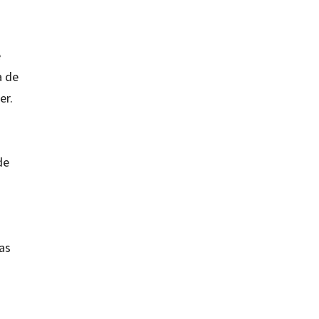
e
a de
er.
de
as