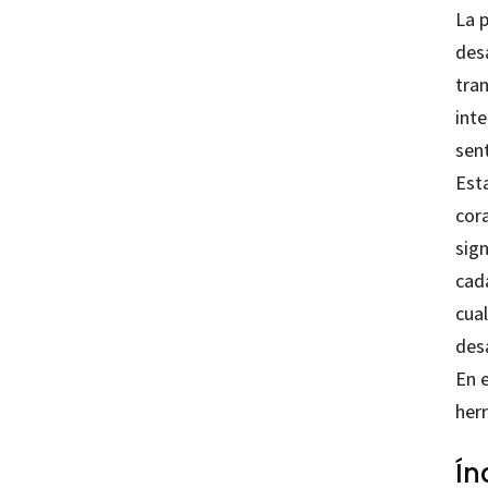
La 
desa
tra
inte
sent
Esta
cor
sign
cad
cua
des
En 
herr
Ín