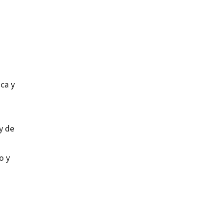
ca y
y de
o y