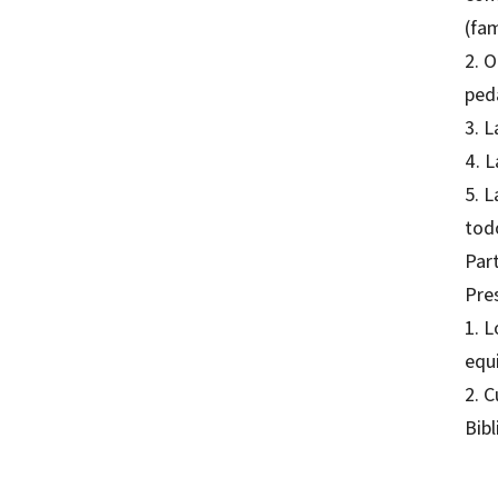
(fa
2. 
ped
3. L
4. L
5. 
tod
Par
Pre
1. L
equi
2. C
Bibl
Carles